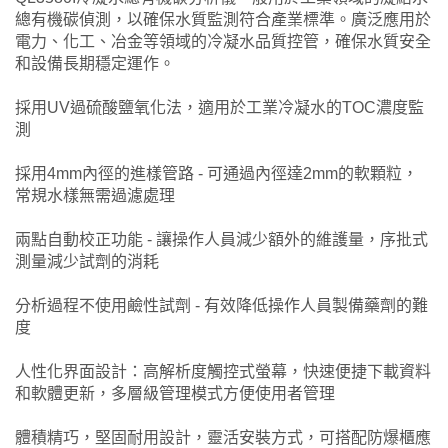
總有機碳偵測，以確保水質監測符合產業標準。廣泛應用於
電力、化工、冶金等領域的冷凝水品質控管，確保水質安全
和設備長期穩定運作。
採用UV過硫酸鹽氧化法，適用於工業冷凝水的TOC濃度監
測
採用4mm內徑的進樣管路 - 可通過內徑達2mm的軟顆粒，
常規水樣無需過濾處理
兩點自動校正功能 - 讓操作人員減少額外的維護量，序批式
測量減少試劑的消耗
分析過程不使用鹼性試劑 - 有效降低操作人員製備藥劑的難
度
人性化界面設計：高解析度觸控式螢幕，快速便捷下載資料
和軟體更新，多層級管理模式方便使用者管理
體積精巧，堅固耐用設計，靈活安裝方式，可搭配防爆櫃應