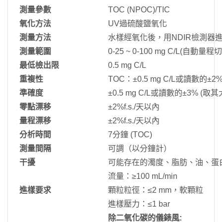
測量參數
TOC (NPOC)/TIC
氧化方法
UV過硫酸鹽氧化
測量方法
水樣經氧化後，用NDIR檢測器
測量範圍
0-25 ~ 0-100 mg C/L(自動量程
最低檢出限
0.5 mg C/L
重複性
TOC：±0.5 mg C/L或讀數的±
準確度
±0.5 mg C/L或讀數的±3% (取其
零點漂移
±2%f.s./天以內
量程漂移
±2%f.s./天以內
分析時間
7分鐘 (TOC)
測量間隔
可調（以分鐘計）
干擾
可能存在的濁度、脂肪、油、蛋
流量：≥100 mL/min
進樣要求
顆粒粒徑：≤2 mm，軟顆粒
進樣壓力：≤1 bar
除二氧化碳的儀錶風: