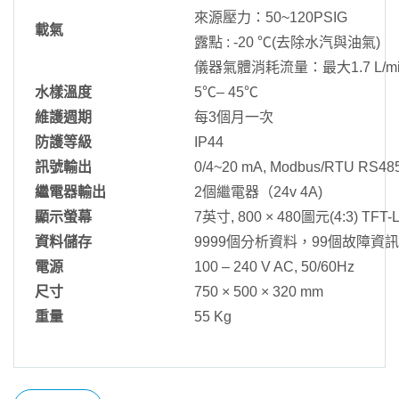
來源壓力：50~120PSIG
載氣
露點 : -20 ℃(去除水汽與油氣)
儀器氣體消耗流量：最大1.7 L/mi
水樣溫度
5℃– 45℃
維護週期
每3個月一次
防護等級
IP44
訊號輸出
0/4~20 mA, Modbus/RTU RS48
繼電器輸出
2個繼電器（24v 4A)
顯示螢幕
7英寸, 800 × 480圖元(4:3) T
資料儲存
9999個分析資料，99個故障資訊
電源
100 – 240 V AC, 50/60Hz
尺寸
750 × 500 × 320 mm
重量
55 Kg