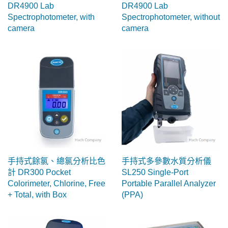
DR4900 Lab
DR4900 Lab
Spectrophotometer, with
Spectrophotometer, without
camera
camera
手持式餘氯、總氯分析比色
手持式多參數水質分析儀
計 DR300 Pocket
SL250 Single-Port
Colorimeter, Chlorine, Free
Portable Parallel Analyzer
+ Total, with Box
(PPA)