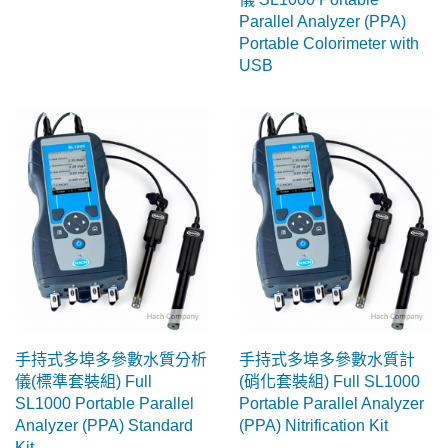
Parallel Analyzer (PPA)
Portable Colorimeter with
USB
手持式多埠多參數水質分析
手持式多埠多參數水質計
儀(標準套裝組) Full
(硝化套裝組) Full SL1000
SL1000 Portable Parallel
Portable Parallel Analyzer
Analyzer (PPA) Standard
(PPA) Nitrification Kit
Kit