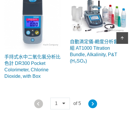
arrow_upward
自動滴定儀-鹼度分析套裝
組 AT1000 Titration
Bundle, Alkalinity, P&T
手持式水中二氧化氯分析比
(H₂SO₄)
色計 DR300 Pocket
Colorimeter, Chlorine
Dioxide, with Box
1
of 5