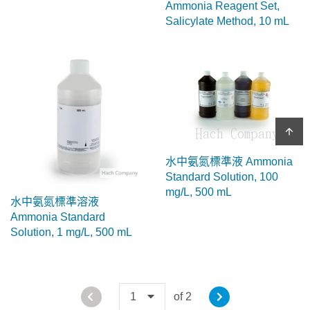
Ammonia Reagent Set,
Salicylate Method, 10 mL
arrow_upward
水中氨氮標準液 Ammonia
Standard Solution, 100
mg/L, 500 mL
水中氨氮標準溶液
Ammonia Standard
Solution, 1 mg/L, 500 mL
1
of 2