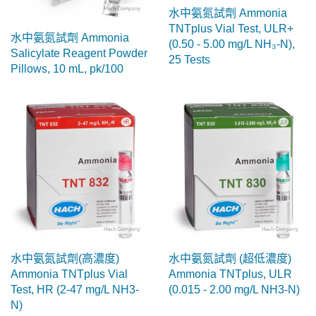
水中氨氮試劑 Ammonia
TNTplus Vial Test, ULR+
水中氨氮試劑 Ammonia
(0.50 - 5.00 mg/L NH₃-N),
Salicylate Reagent Powder
25 Tests
Pillows, 10 mL, pk/100
水中氨氮試劑(高濃度)
水中氨氮試劑 (超低濃度)
Ammonia TNTplus Vial
Ammonia TNTplus, ULR
Test, HR (2-47 mg/L NH3-
(0.015 - 2.00 mg/L NH3-N)
N)