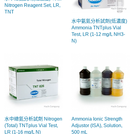
Nitrogen Reagent Set, LR,
TNT
水中氨氮分析試劑(低濃度)
Ammonia TNTplus Vial
Test, LR (1-12 mg/L NH3-
N)
水中總氮分析試劑 Nitrogen
Ammonia Ionic Strength
(Total) TNTplus Vial Test,
Adjustor (ISA), Solution,
LR (1-16 mg/L N)
500 mL