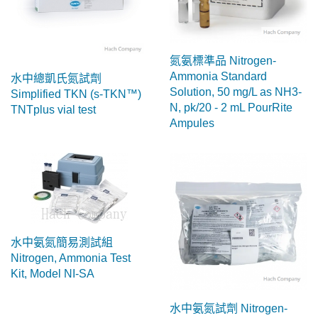
氮氨標準品 Nitrogen-
Ammonia Standard
水中總凱氏氮試劑
Solution, 50 mg/L as NH3-
Simplified TKN (s-TKN™)
N, pk/20 - 2 mL PourRite
TNTplus vial test
Ampules
水中氨氮簡易測試組
Nitrogen, Ammonia Test
Kit, Model NI-SA
水中氨氮試劑 Nitrogen-