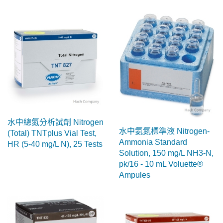
水中總氮分析試劑 Nitrogen
水中氨氮標準液 Nitrogen-
(Total) TNTplus Vial Test,
Ammonia Standard
HR (5-40 mg/L N), 25 Tests
Solution, 150 mg/L NH3-N,
pk/16 - 10 mL Voluette®
Ampules