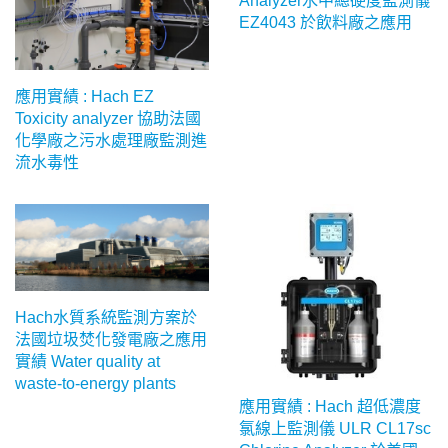
Analyzer水中總硬度監測儀
EZ4043 於飲料廠之應用
應用實績 : Hach EZ
Toxicity analyzer 協助法國
化學廠之污水處理廠監測進
流水毒性
Hach水質系統監測方案於
法國垃圾焚化發電廠之應用
實績 Water quality at
waste-to-energy plants
應用實績 : Hach 超低濃度
氯線上監測儀 ULR CL17sc