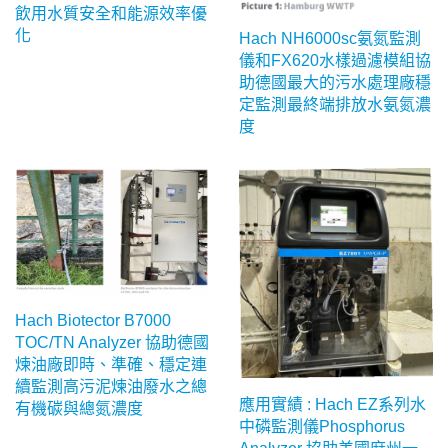
飲用水質安全和能源效率優
化
Hach NH6000sc氨氮監測
儀和FX620水樣過濾模組協
助德國最大的污水處理廠穩
定監測最終端排放水氨氮濃
度
Hach Biotector B7000
TOC/TN Analyzer 協助德國
煉油廠即時、準確、穩定連
續監測高污泥煉油廢水之總
應用實績 : Hach EZ系列水
有機碳與總氮濃度
中磷監測儀Phosphorus