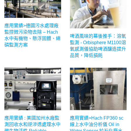
應用實績>德國污水處理廠
監控微污染物去除 – Hach
啤酒風味的幕後推手：溶氧
水中有機物、懸浮固體、總
監測 - Orbisphere M1100溶
磷監測方案
氧感測儀協助啤酒釀造提升
品質，降低損耗
應用實績>Hach FP360 sc
應用實績 : 美國加州水廠監
線上水中油分析儀 Oil in
測回收水和逆滲透處理水中
Water Sensor 於石化廢水
微生物活性 Reliable