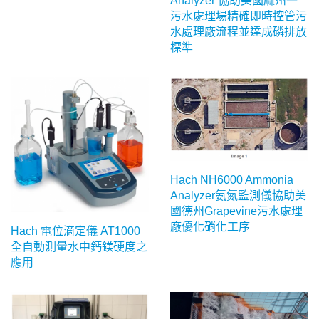
Analyzer 協助美國麻州一
污水處理場精確即時控管污
水處理廠流程並達成磷排放
標準
Hach NH6000 Ammonia
Analyzer氨氮監測儀協助美
國德州Grapevine污水處理
廠優化硝化工序
Hach 電位滴定儀 AT1000
全自動測量水中鈣鎂硬度之
應用